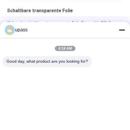
Schaltbare transparente Folie
Klebende schaltbare transparente Folie Dimmable PDLC
upass
PDLC-Film Switchble, das intelligente Fenster-Film-Fabrik
abtönt
4:18 AM
Selbstklebende intelligente schaltbare transparente Folie für
Büro
Good day, what product are you looking for?
Beliebte Kategorien
Alle
Querverbundfolie
UVfreigabe-Film
Silikonumhüllte 
Mopp-Film
Freigabe-
Zwischenlage
Thermischer 
Baumwollballen-
Freigabe-Film
Verpackung