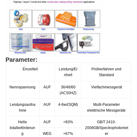
Parameter:
Einzelteil
Leistung/Ei
Prüfverfahren und
nheit
Standard
Nennspannung
AUF
36/48/60
Vielfachmessgerät
(AC50HZ)
Leistungsaufna
AUF
4-6w/(SQM)
Multi-Parameter
hme
elektrische Messgeräte
Helle
AUF
>83%
GB/T 2410-
totalbeförderun
2008GB/Spectrophotomet
g
WEG
>67%
er