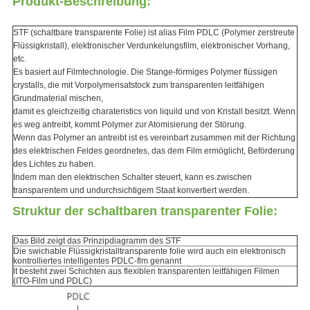
Produkt-Beschreibung:
STF (schaltbare transparente Folie) ist alias Film PDLC (Polymer zerstreute
Flüssigkristall), elektronischer Verdunkelungsfilm, elektronischer Vorhang,
etc.
Es basiert auf Filmtechnologie. Die Stange-förmiges Polymer flüssigen
crystalls, die mit Vorpolymerisatstock zum transparenten leitfähigen
Grundmaterial mischen,
damit es
gleichzeitig
charateristics von liquild und von Kristall besitzt. Wenn
es weg antreibt, kommt Polymer zur Atomisierung der Störung.
Wenn das Polymer an antreibt ist es vereinbart zusammen mit der Richtung
des elektrischen Feldes geordnetes, das dem Film ermöglicht, Beförderung
des Lichtes zu haben.
Indem man den elektrischen Schalter steuert, kann es zwischen
transparentem und undurchsichtigem Staat konvertiert werden.
Struktur der schaltbaren transparenter Folie:
Das Bild zeigt das Prinzipdiagramm des STF
Die swichable Flüssigkristalltransparente folie wird auch ein elektronisch
kontrolliertes intelligentes PDLC-flm genannt
lt besteht zwei Schichten aus flexiblen transparenten leitfähigen Filmen
(ITO-Film und PDLC)