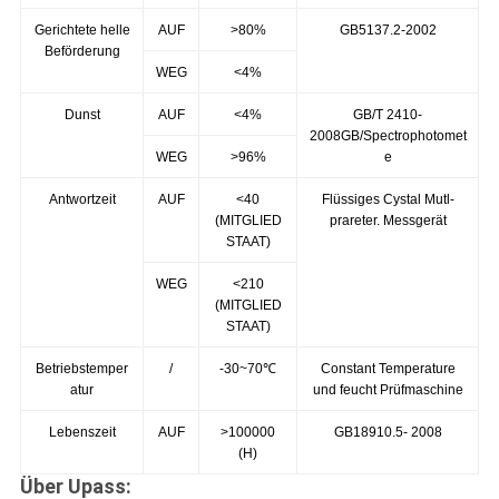
Gerichtete helle
AUF
>80%
GB5137.2-2002
Beförderung
WEG
<4%
Dunst
AUF
<4%
GB/T 2410-
2008GB/Spectrophotomet
WEG
>96%
e
Antwortzeit
AUF
<40
Flüssiges Cystal Mutl-
(MITGLIED
prareter. Messgerät
STAAT)
WEG
<210
(MITGLIED
STAAT)
Betriebstemper
/
-30~70℃
Constant Temperature
atur
und feucht Prüfmaschine
Lebenszeit
AUF
>100000
GB18910.5- 2008
(H)
Über Upass: