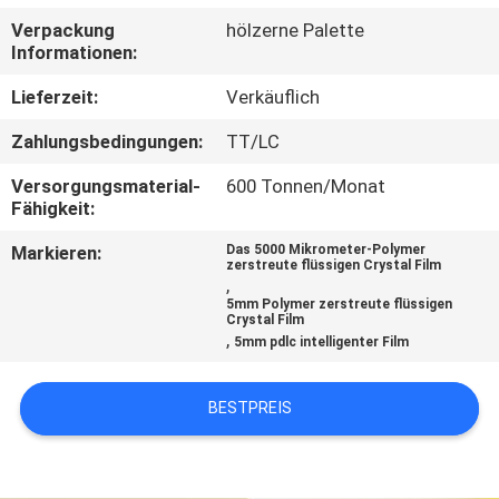
UNS
Verpackung
hölzerne Palette
Informationen:
WERKSBESICHTIGUNG
Lieferzeit:
Verkäuflich
Zahlungsbedingungen:
TT/LC
QUALITÄTSKONTROLLE
Versorgungsmaterial-
600 Tonnen/Monat
Fähigkeit:
KONTAKT
Markieren:
Das 5000 Mikrometer-Polymer
MIT
zerstreute flüssigen Crystal Film
,
UNS
5mm Polymer zerstreute flüssigen
Crystal Film
,
5mm pdlc intelligenter Film
NEUIGKEITEN
BESTPREIS
RECHTSSACHEN