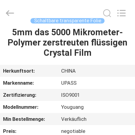
Material
Technology
(Shanghai)
Co.,Ltd..
All
Schaltbare transparente Folie
Rights
Reserved.
5mm das 5000 Mikrometer-
ZU
Polymer zerstreuten flüssigen
HAUSE
Crystal Film
PRODUKTE
Herkunftsort:
CHINA
VIDEOS
Markenname:
UPASS
Zertifizierung:
ISO9001
VR-
Modellnummer:
Youguang
SHOW
Min Bestellmenge:
Verkäuflich
ÜBER
Preis:
negotiable