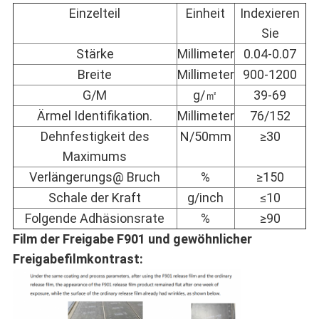
Einzelteil
Einheit
Indexieren
Sie
Stärke
Millimeter
0.04-0.07
Breite
Millimeter
900-1200
G/M
g/㎡
39-69
Ärmel Identifikation.
Millimeter
76/152
Dehnfestigkeit des
N/50mm
≥30
Maximums
Verlängerungs@ Bruch
%
≥150
Schale der Kraft
g/inch
≤10
Folgende Adhäsionsrate
%
≥90
Film der Freigabe F901 und gewöhnlicher
Freigabefilmkontrast: