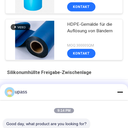
KONTAKT
HDPE-Gemälde für die
Auflösung von Bändern
MOQ:30000SQM
KONTAKT
Silikonumhüllte Freigabe-Zwischenlage
40 Mikrometer prägte silikonumhüllte Freigabe-Zwischenlage
upass
pp.
Rote Farbe-HDPE Freigabe-Film HDPE silikonumhüllte Freigabe-
9:14 PM
Zwischenlage für Schaum-Bänder
Good day, what product are you looking for?
Silikonumhüllter Freigabe-Film-Silikon-Freigabe-Filmstart-Film