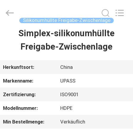
Upass
Material
Technology
(Shanghai)
Silikonumhüllte Freigabe-Zwischenlage
Co.,Ltd..
All
Simplex-silikonumhüllte
ZU
Rights
Reserved.
Freigabe-Zwischenlage
HAUSE
PRODUKTE
Herkunftsort:
China
Markenname:
UPASS
VIDEOS
Zertifizierung:
ISO9001
Modellnummer:
HDPE
VR-
Min Bestellmenge:
Verkäuflich
SHOW