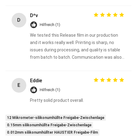
D*v
D
Hilfreich (1)
We tested this Release film in our production
and it works really well. Printing is sharp, no
issues during processing, and quality is stable
from batch to batch. Communication was also
smooth. Overall, a reliable supplier, we will keep
ordering.
Eddie
E
Hilfreich (1)
Pretty solid product overall.
12 Mikrometer-silikonumhüllte Freigabe-Zwischenlage
0.15mm silikonumhüllte Freigabe-Zwischenlage
0.012mm silikonumhüllter HAUSTIER Freigabe-Film