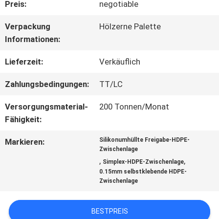
Preis:
negotiable
ÜBER
Verpackung
Hölzerne Palette
Informationen:
UNS
Lieferzeit:
Verkäuflich
WERKSBESICHTIGUNG
Zahlungsbedingungen:
TT/LC
Versorgungsmaterial-
200 Tonnen/Monat
QUALITÄTSKONTROLLE
Fähigkeit:
Silikonumhüllte Freigabe-HDPE-
Markieren:
Zwischenlage
KONTAKT
,
,
Simplex-HDPE-Zwischenlage
0.15mm selbstklebende HDPE-
MIT
Zwischenlage
UNS
BESTPREIS