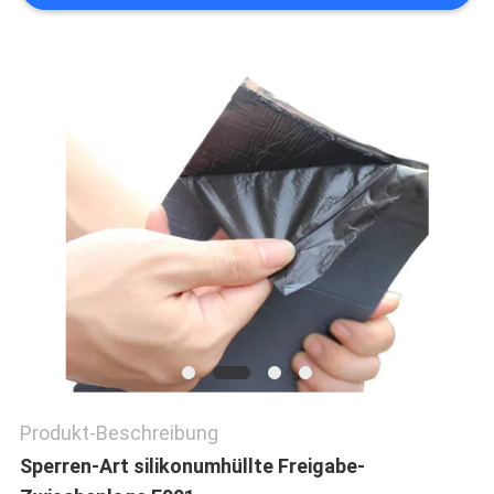
NEUIGKEITEN
RECHTSSACHEN
BLOG
SITEMAP
DATENSCHUTZ-
BESTIMMUNGEN
Produkt-Beschreibung
Sperren-Art silikonumhüllte Freigabe-