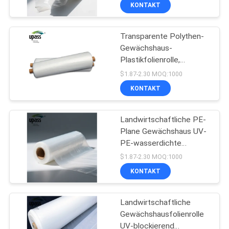
vertrauenswürdigen
UNS
KONTAKT
Lieferanten für die
Landwirtschaft
Transparente Polythen-
WERKSBESICHTIGUNG
42
Gewächshaus-
Plastikfolienrolle,
QUALITÄTSKONTROLLE
Mopp-Film
Landwirtschaftliche
$1.87-2.30 MOQ:1000
Gewächshausfolie mit
KONTAKT
PE-Zuschneideservice
KONTAKT
MIT
Landwirtschaftliche PE-
Plane Gewächshaus UV-
UNS
PE-wasserdichte
130
Kunststoffabdeckung
$1.87-2.30 MOQ:1000
Markisen für Polyethylen-
NEUIGKEITEN
Silikonumhüllte
KONTAKT
Beschichtungshaus zum
Pilzanbau
Freigabe-
RECHTSSACHEN
Landwirtschaftliche
Zwischenlage
Gewächshausfolienrolle
UV-blockierend