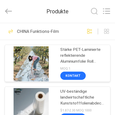
Material
Technology
(Shanghai)
Produkte
Co.,Ltd..
All
Rights
Reserved.
ZU
98
CHINA Funktions-Film
HAUSE
Querverbundfolie
Stärke PET-Laminierte
PRODUKTE
reflektierende
Aluminiumfolie Roll
VIDEOS
Landwirtschaft Film
MOQ:1
Kunststoff Mulch Boden
KONTAKT
bedeckend Obstbäume
23
VR-
Kirschen Blow
UV-beständige
SHOW
UVfreigabe-Film
landwirtschaftliche
Kunststofffolienabdeckung
ÜBER
für Gewächshäuser von
$1.87-2.30 MOQ:1000