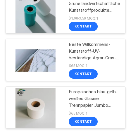
Grüne landwirtschaftliche
Kunststoffprodukte
40
25cm 50cm 75cm Breite
$1.90-3.50 MOQ:1
Sauerstoffbarriere Silage
KONTAKT
PET Verbundfolie
Wrap Film
Beste Willkommens-
Kunststoff-UV-
beständige Agrar-Gras-
Silofolie
$65 MOQ:1
KONTAKT
55
metallisierter
Europäisches blau-gelb-
weißes Glasine
Haustierfilm
Trennpapier Jumbo
Rollen 40 g/m²-60 g/m²
$65 MOQ:1
Silikonbeschichtetes
KONTAKT
fettbeständiges Liner