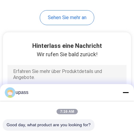
Blasformen Kunststoff
13
Sehen Sie mehr an
Lamellierte
Verpackungsfolie
Hinterlass eine Nachricht
Wir rufen Sie bald zurück!
43
Polyäthylen-mit
upass
hoher Dichte Film
7:16 AM
Good day, what product are you looking for?