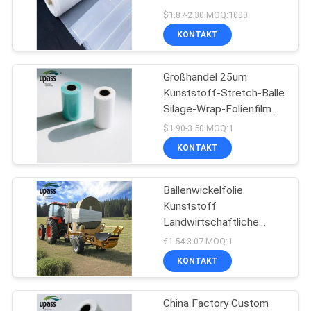
BLOG
wasserdicht
$1.87-2.30 MOQ:1000
Spritzkunststoff
KONTAKT
16
SITEMAP
Thermischer
Großhandel 25um
Kunststoff-Stretch-Balle
DATENSCHUTZ-
Freigabe-Film
Silage-Wrap-Folienfilm
BESTIMMUNGEN
Landwirtschaftsfilm zum
$1.90-3.50 MOQ:1
Verkauf
KONTAKT
Ballenwickelfolie
50
Kunststoff
Baumwollballen-
Landwirtschaftliche
Heuballenwickelfolie
€1.54-3.07 MOQ:1
Verpackung
Kunststoffprodukt für
KONTAKT
Silage Ballenwickelfolie
Plastique Landwirtschaft
China Factory Custom