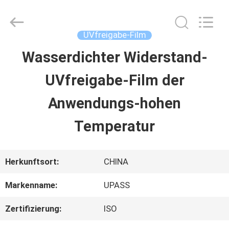
Upass
Material
Technology
(Shanghai)
UVfreigabe-Film
Co.,Ltd..
All
Wasserdichter Widerstand-
ZU
Rights
Reserved.
UVfreigabe-Film der
HAUSE
Anwendungs-hohen
PRODUKTE
Temperatur
VIDEOS
Herkunftsort:
CHINA
Markenname:
UPASS
VR-
Zertifizierung:
ISO
SHOW