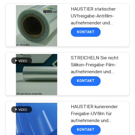
HAUSTIER statischer
UVfreigabe-Antifilm-
aufnehmender und
Kennzeichnungsanwendungs-
KONTAKT
Film
STREICHELN Sie nicht
Silikon-Freigabe-Film-
aufnehmenden und
Kennzeichnungsanwendungs-
KONTAKT
Film
HAUSTIER kurierender
Freigabe-UVfilm für
aufnehmende und
Kennzeichnungsanwendung
KONTAKT