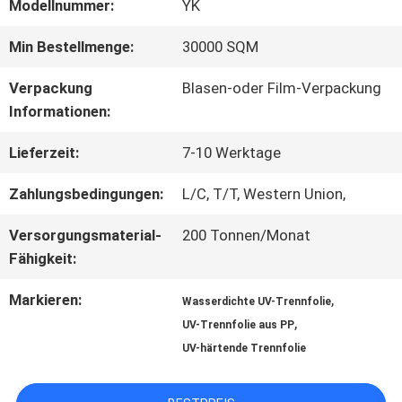
Modellnummer:
YK
ÜBER
Min Bestellmenge:
30000 SQM
UNS
Verpackung
Blasen-oder Film-Verpackung
Informationen:
WERKSBESICHTIGUNG
Lieferzeit:
7-10 Werktage
Zahlungsbedingungen:
L/C, T/T, Western Union,
QUALITÄTSKONTROLLE
Versorgungsmaterial-
200 Tonnen/Monat
Fähigkeit:
KONTAKT
Markieren:
,
Wasserdichte UV-Trennfolie
,
MIT
UV-Trennfolie aus PP
UV-härtende Trennfolie
UNS