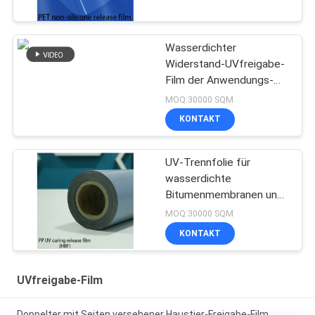
Wasserdichter
Widerstand-UVfreigabe-
Film der Anwendungs-
hohen Temperatur
MOQ:30000 SQM
KONTAKT
UV-Trennfolie für
wasserdichte
Bitumenmembranen und
selbstklebende Bänder
MOQ:30000 SQM
KONTAKT
UVfreigabe-Film
Doppelter mit Seiten versehener Haustier-Freigabe-Film