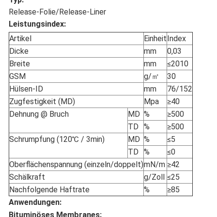
Release-Folie/Release-Liner
Leistungsindex
:
Artikel
Einheit
Index
Dicke
mm
0,03
Breite
mm
≤2010
GSM
g/㎡
30
Hülsen-ID
mm
76/152
Zugfestigkeit (MD)
Mpa
≥40
Dehnung @ Bruch
MD
%
≥500
TD
%
≥500
Schrumpfung (120℃ / 3min)
MD
%
≤5
TD
%
≤0
Oberflächenspannung (einzeln/doppelt)
mN/m
≥42
Schälkraft
g/Zoll
≤25
Nachfolgende Haftrate
%
≥85
Anwendungen:
Bituminöses Me
mbranes: