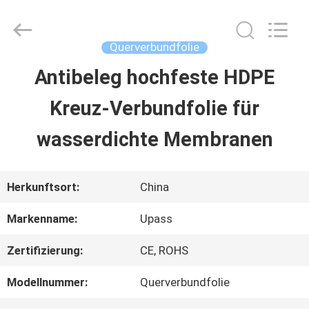
Upass
Material
Technology
(Shanghai)
Querverbundfolie
Co.,Ltd..
All
Antibeleg hochfeste HDPE
ZU
Rights
Reserved.
Kreuz-Verbundfolie für
HAUSE
wasserdichte Membranen
PRODUKTE
Herkunftsort:
China
VIDEOS
Markenname:
Upass
Zertifizierung:
CE, ROHS
VR-
Modellnummer:
Querverbundfolie
SHOW