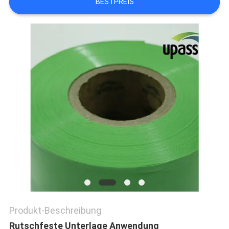
BESTPREIS
NEUIGKEITEN
RECHTSSACHEN
BLOG
SITEMAP
DATENSCHUTZ-
BESTIMMUNGEN
Produkt-Beschreibung
Rutschfeste Unterlage Anwendung