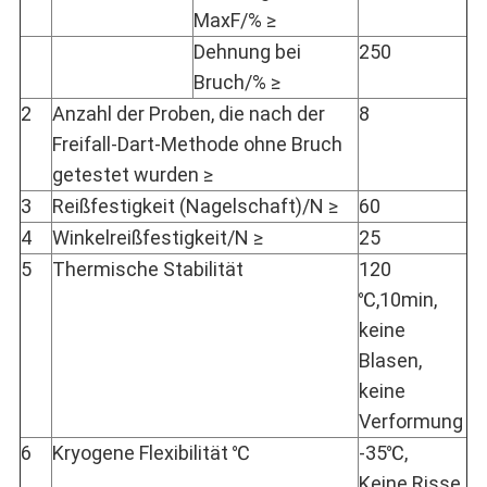
MaxF/% ≥
Dehnung bei
250
Bruch/% ≥
2
Anzahl der Proben, die nach der
8
Freifall-Dart-Methode ohne Bruch
getestet wurden ≥
3
Reißfestigkeit (Nagelschaft)/N ≥
60
4
Winkelreißfestigkeit/N ≥
25
5
Thermische Stabilität
120
℃,10min,
keine
Blasen,
keine
Verformung
6
Kryogene Flexibilität ℃
-35℃,
Keine Risse,