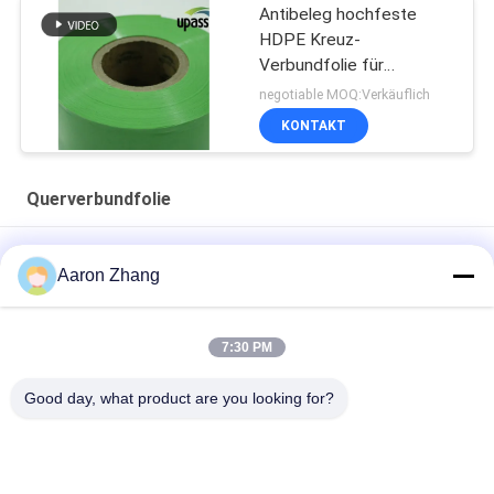
Antibeleg hochfeste
HDPE Kreuz-
Verbundfolie für
wasserdichte
negotiable MOQ:Verkäuflich
Membranen
KONTAKT
Querverbundfolie
weiße Querverbundfolie der Milch-265um für Etikettendruck
Aaron Zhang
Der Druck des Aufkleber-Kreuzes lamellierte
flammhemmenden den HDPE-Plastikfilm
7:30 PM
0.26mm Widerstand-Polyäthylen-schützender Film Riss-
Good day, what product are you looking for?
260um
Beliebte Kategorien
Alle