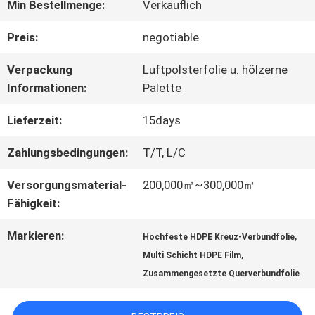
Min Bestellmenge:
Verkäuflich
ÜBER
Preis:
negotiable
UNS
Verpackung
Luftpolsterfolie u. hölzerne
Informationen:
Palette
WERKSBESICHTIGUNG
Lieferzeit:
15days
Zahlungsbedingungen:
T/T, L/C
QUALITÄTSKONTROLLE
Versorgungsmaterial-
200,000㎡~300,000㎡
Fähigkeit:
KONTAKT
Markieren:
,
Hochfeste HDPE Kreuz-Verbundfolie
MIT
,
Multi Schicht HDPE Film
Zusammengesetzte Querverbundfolie
UNS