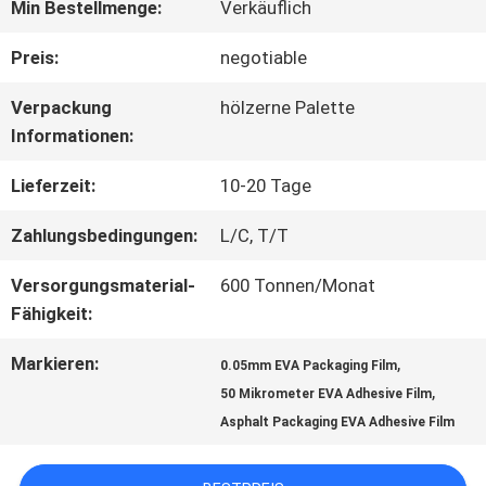
Min Bestellmenge:
Verkäuflich
ÜBER
Preis:
negotiable
UNS
Verpackung
hölzerne Palette
Informationen:
WERKSBESICHTIGUNG
Lieferzeit:
10-20 Tage
Zahlungsbedingungen:
L/C, T/T
QUALITÄTSKONTROLLE
Versorgungsmaterial-
600 Tonnen/Monat
Fähigkeit:
KONTAKT
Markieren:
,
0.05mm EVA Packaging Film
MIT
,
50 Mikrometer EVA Adhesive Film
Asphalt Packaging EVA Adhesive Film
UNS