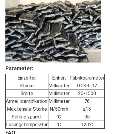
Parameter:
Einzelteil
Einheit
Fabrikparameter
Stärke
Millimeter
0.03-0.07
Breite
Millimeter
20-1500
Ärmel Identifikation.
Millimeter
76
Max.tensile-Stärke
N/50mm
≥15
Schmelzpunkt
℃
95
Lösungstemperatur
℃
120℃
FAQ: