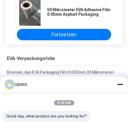
50 Mikrometer EVA Adhesive Film
0.05mm Asphalt Packaging
Fortsetzen
EVA-Verpackungsfolie
Bitumen, das EVA Packaging Film 0.035mm 35 Mikrometer-
heißer Schmelzklebefilm verpackt
upass
50 heiße Schmelzklebefilm Mikrometer-EVA Packaging Film
Solubles 0.05mm
6:39 AM
Oxidiert asphaltieren Sie 0.05mm 50 Mikrometer-heißer
Good day, what product are you looking for?
Schmelzklebefilm