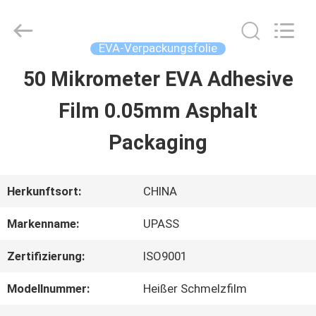
Upass
Material
Technology
(Shanghai)
EVA-Verpackungsfolie
Co.,Ltd..
All
50 Mikrometer EVA Adhesive
ZU
Rights
Reserved.
Film 0.05mm Asphalt
HAUSE
Packaging
PRODUKTE
Herkunftsort:
CHINA
VIDEOS
Markenname:
UPASS
Zertifizierung:
ISO9001
VR-
Modellnummer:
Heißer Schmelzfilm
SHOW