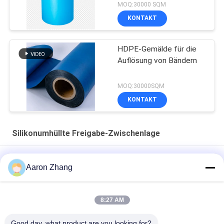
MOQ:30000 SQM
KONTAKT
HDPE-Gemälde für die
Auflösung von Bändern
MOQ:30000SQM
KONTAKT
Silikonumhüllte Freigabe-Zwischenlage
40 Mikrometer prägte silikonumhüllte Freigabe-Zwischenlage
Aaron Zhang
pp.
Rote Farbe-HDPE Freigabe-Film HDPE silikonumhüllte Freigabe-
8:27 AM
Zwischenlage für Schaum-Bänder
Good day, what product are you looking for?