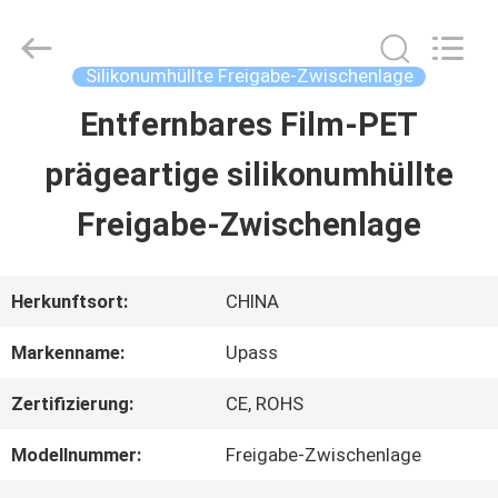
Upass
Material
Technology
(Shanghai)
Silikonumhüllte Freigabe-Zwischenlage
Co.,Ltd..
All
Entfernbares Film-PET
ZU
Rights
Reserved.
prägeartige silikonumhüllte
HAUSE
Freigabe-Zwischenlage
PRODUKTE
Herkunftsort:
CHINA
VIDEOS
Markenname:
Upass
Zertifizierung:
CE, ROHS
VR-
Modellnummer:
Freigabe-Zwischenlage
SHOW