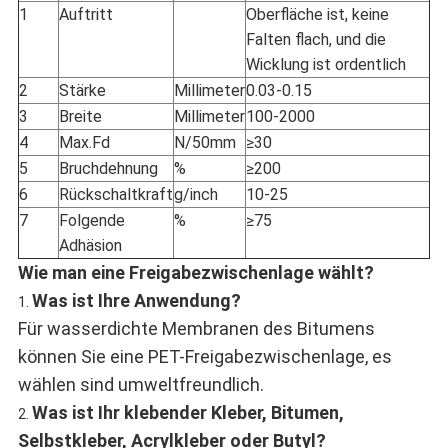
1
Auftritt
Oberfläche ist, keine
Falten flach, und die
Wicklung ist ordentlich
2
Stärke
Millimeter
0.03-0.15
3
Breite
Millimeter
100-2000
4
Max.Fd
N/50mm
≥30
5
Bruchdehnung
%
≥200
6
Rückschaltkraft
g/inch
10-25
7
Folgende
%
≥75
Adhäsion
Wie man eine Freigabezwischenlage wählt?
Was ist Ihre Anwendung?
1.
Für wasserdichte Membranen des Bitumens
können Sie eine PET-Freigabezwischenlage, es
wählen sind umweltfreundlich.
Was ist Ihr klebender Kleber, Bitumen,
2.
Selbstkleber, Acrylkleber oder Butyl?