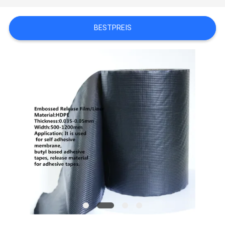
NEUIGKEITEN
BESTPREIS
RECHTSSACHEN
BLOG
SITEMAP
DATENSCHUTZ-
BESTIMMUNGEN