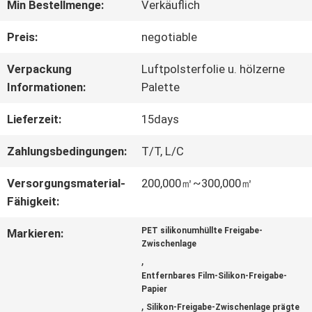
Min Bestellmenge:
Verkäuflich
ÜBER
Preis:
negotiable
UNS
Verpackung
Luftpolsterfolie u. hölzerne
Informationen:
Palette
WERKSBESICHTIGUNG
Lieferzeit:
15days
Zahlungsbedingungen:
T/T, L/C
QUALITÄTSKONTROLLE
Versorgungsmaterial-
200,000㎡~300,000㎡
Fähigkeit:
KONTAKT
PET silikonumhüllte Freigabe-
Markieren:
Zwischenlage
MIT
,
Entfernbares Film-Silikon-Freigabe-
UNS
Papier
,
Silikon-Freigabe-Zwischenlage prägte