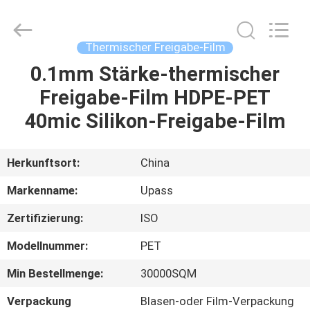
Material
Technology
(Shanghai)
Co.,Ltd..
All
Thermischer Freigabe-Film
Rights
Reserved.
0.1mm Stärke-thermischer
ZU
Freigabe-Film HDPE-PET
HAUSE
40mic Silikon-Freigabe-Film
PRODUKTE
Herkunftsort:
China
VIDEOS
Markenname:
Upass
Zertifizierung:
ISO
VR-
Modellnummer:
PET
SHOW
Min Bestellmenge:
30000SQM
ÜBER
Verpackung
Blasen-oder Film-Verpackung