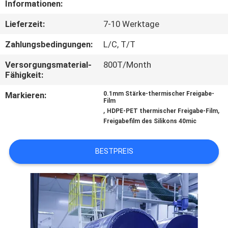
Informationen:
UNS
Lieferzeit:
7-10 Werktage
WERKSBESICHTIGUNG
Zahlungsbedingungen:
L/C, T/T
Versorgungsmaterial-
800T/Month
QUALITÄTSKONTROLLE
Fähigkeit:
Markieren:
0.1mm Stärke-thermischer Freigabe-
KONTAKT
Film
,
,
HDPE-PET thermischer Freigabe-Film
MIT
Freigabefilm des Silikons 40mic
UNS
BESTPREIS
NEUIGKEITEN
RECHTSSACHEN