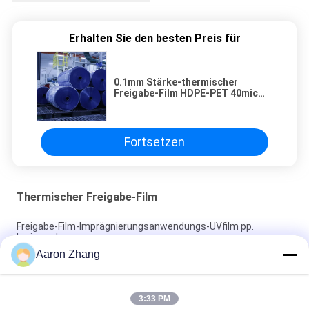
Erhalten Sie den besten Preis für
0.1mm Stärke-thermischer
Freigabe-Film HDPE-PET 40mic
Silikon-Freigabe-Film
Fortsetzen
Thermischer Freigabe-Film
Freigabe-Film-Imprägnierungsanwendungs-UVfilm pp.
kurierender
Aaron Zhang
HAUSTIER kurierender Freigabe-Film-
Imprägnierungsanwendungs-UVfilm
3:33 PM
HDPE Thermal curing release film Waterproofing application