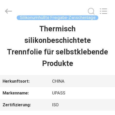
Upass
Material
Technology
(Shanghai)
Silikonumhüllte Freigabe-Zwischenlage
Co.,Ltd..
All
Thermisch
ZU
Rights
Reserved.
silikonbeschichtete
HAUSE
Trennfolie für selbstklebende
PRODUKTE
Produkte
VIDEOS
Herkunftsort:
CHINA
Markenname:
UPASS
VR-
Zertifizierung:
ISO
SHOW