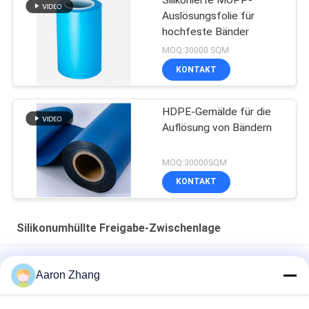
Auslösungsfolie für
hochfeste Bänder
MOQ:30000 SQM
KONTAKT
HDPE-Gemälde für die
Auflösung von Bändern
MOQ:30000SQM
KONTAKT
Silikonumhüllte Freigabe-Zwischenlage
40 Mikrometer prägte silikonumhüllte Freigabe-Zwischenlage
Aaron Zhang
pp.
Rote Farbe-HDPE Freigabe-Film HDPE silikonumhüllte Freigabe-