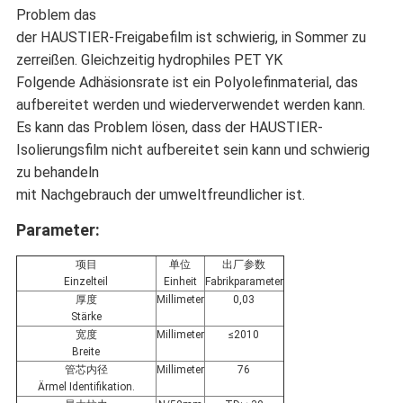
Problem das
der HAUSTIER-Freigabefilm ist schwierig, in Sommer zu
zerreißen. Gleichzeitig hydrophiles PET YK
Folgende Adhäsionsrate ist ein Polyolefinmaterial, das
aufbereitet werden und wiederverwendet werden kann.
Es kann das Problem lösen, dass der HAUSTIER-
Isolierungsfilm nicht aufbereitet sein kann und schwierig
zu behandeln
mit Nachgebrauch der umweltfreundlicher ist.
Parameter:
项目
单位
出厂参数
Einzelteil
Einheit
Fabrikparameter
厚度
Millimeter
0,03
Stärke
宽度
Millimeter
≤2010
Breite
管芯内径
Millimeter
76
Ärmel Identifikation.