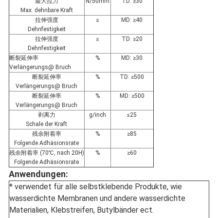
最大拉力
N/50mm
TD: ≥30
Max. dehnbare Kraft
拉伸强度
≥
MD: ≥40
Dehnfestigkeit
拉伸强度
≥
TD: ≥20
Dehnfestigkeit
断裂延伸率
%
MD: ≥30
Verlängerungs@ Bruch
断裂延伸率
%
TD: ≥500
Verlängerungs@ Bruch
断裂延伸率
%
MD: ≥500
Verlängerungs@ Bruch
剥离力
g/inch
≤25
Schale der Kraft
残余附着率
%
≥85
Folgende Adhäsionsrate
残余附着率 (70℃, nach 20H)
%
≥60
Folgende Adhäsionsrate
Anwendungen:
* verwendet für alle selbstklebende Produkte, wie
wasserdichte Membranen und andere wasserdichte
Materialien, Klebstreifen, Butylbänder ect.