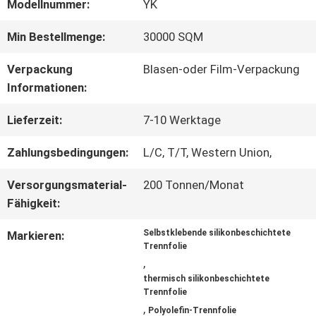
Modellnummer:
YK
ÜBER
Min Bestellmenge:
30000 SQM
UNS
Verpackung
Blasen-oder Film-Verpackung
Informationen:
WERKSBESICHTIGUNG
Lieferzeit:
7-10 Werktage
Zahlungsbedingungen:
L/C, T/T, Western Union,
QUALITÄTSKONTROLLE
Versorgungsmaterial-
200 Tonnen/Monat
Fähigkeit:
KONTAKT
Selbstklebende silikonbeschichtete
Markieren:
Trennfolie
MIT
,
thermisch silikonbeschichtete
UNS
Trennfolie
,
Polyolefin-Trennfolie