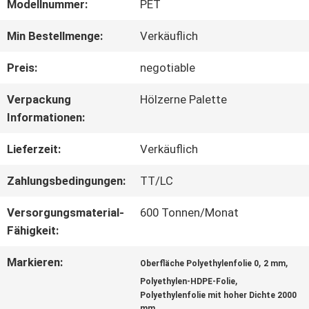
Modellnummer:
PET
ÜBER
Min Bestellmenge:
Verkäuflich
UNS
Preis:
negotiable
Verpackung
Hölzerne Palette
WERKSBESICHTIGUNG
Informationen:
Lieferzeit:
Verkäuflich
QUALITÄTSKONTROLLE
Zahlungsbedingungen:
TT/LC
Versorgungsmaterial-
600 Tonnen/Monat
KONTAKT
Fähigkeit:
MIT
Markieren:
,
,
Oberfläche Polyethylenfolie 0
2 mm
UNS
,
Polyethylen-HDPE-Folie
Polyethylenfolie mit hoher Dichte 2000
mm