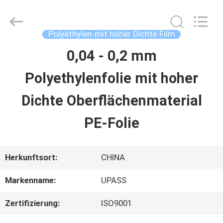
Upass
Material
Technology
(Shanghai)
Polyäthylen-mit hoher Dichte Film
Co.,Ltd..
All
0,04 - 0,2 mm
ZU
Rights
Reserved.
Polyethylenfolie mit hoher
HAUSE
Dichte Oberflächenmaterial
PRODUKTE
PE-Folie
VIDEOS
Herkunftsort:
CHINA
Markenname:
UPASS
VR-
Zertifizierung:
ISO9001
SHOW