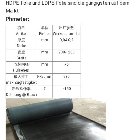
HDPE-Folie und LDPE-Folie sind die gängigsten auf dem
Markt
Phmeter
:
项目
单位
出厂参数
Artikel
Einheit
Werksparameter
厚度
mm
0,04-0,2
Dicke
宽度
mm
900-1200
Breite
管芯内径
mm
76
Hülsen-ID
最大拉力
N/50mm
≥30
max.Zugfestigkeit
断裂延伸率
%
≥150
Dehnung @ Bruch