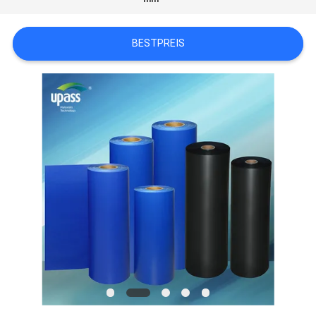
NEUIGKEITEN
BESTPREIS
RECHTSSACHEN
BLOG
SITEMAP
DATENSCHUTZ-
BESTIMMUNGEN