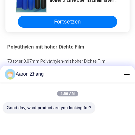
hoher Dichte Oberflächenmaterial
PE-Folie
Fortsetzen
Polyäthylen-mit hoher Dichte Film
70 roter 0.07mm Polyäthylen-mit hoher Dichte Film
Mikrometer DS
Aaron Zhang
60 silikonumhüllter Film des Mikrometer-weißer Simplex-
0.06mm
2:56 AM
Polyäthylen-mit hoher Dichte Film für wasserdichte
Good day, what product are you looking for?
Membranen
Beliebte Kategorien
Alle