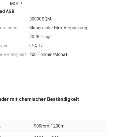
MOPP
nd AGB:
:
30000SQM
mationen:
Blasen-oder Film-Verpackung
20-30 Tage
ngen:
L/C, T/T
ial-Fähigkeit:
200 Tonnen/Monat
nder mit chemischer Beständigkeit
:
900mm-1200m