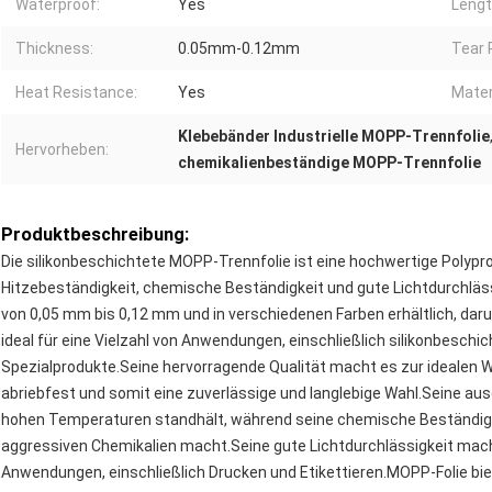
Waterproof:
Yes
Lengt
Thickness:
0.05mm-0.12mm
Tear 
Heat Resistance:
Yes
Mater
Klebebänder Industrielle MOPP-Trennfolie
Hervorheben:
chemikalienbeständige MOPP-Trennfolie
Produktbeschreibung:
Die silikonbeschichtete MOPP-Trennfolie ist eine hochwertige Polypro
Hitzebeständigkeit, chemische Beständigkeit und gute Lichtdurchläss
von 0,05 mm bis 0,12 mm und in verschiedenen Farben erhältlich, darun
ideal für eine Vielzahl von Anwendungen, einschließlich silikonbesch
Spezialprodukte.Seine hervorragende Qualität macht es zur idealen W
abriebfest und somit eine zuverlässige und langlebige Wahl.Seine aus
hohen Temperaturen standhält, während seine chemische Beständigk
aggressiven Chemikalien macht.Seine gute Lichtdurchlässigkeit macht 
Anwendungen, einschließlich Drucken und Etikettieren.MOPP-Folie bie