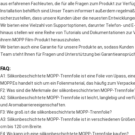
aus erfahrenen Fachleuten, die für alle Fragen zum Produkt zur Verf
Installation behilflich sind.Unser Team informiert außerdem regelm
sicherzustellen, dass unsere Kunden über die neuesten Entwicklunge
Wir bieten eine Vielzahl von Supportoptionen, darunter Telefon- und 
hinaus stellen wir eine Reihe von Tutorials und Dokumentationen zur
ihrem MOPP Film-Produkt herauszuholen.
Wir bieten auch eine Garantie für unsere Produkte an, sodass Kunden 
Team steht Ihnen für Fragen und Unterstützung bei Garantieansprüc
FAQ:
A1: Silikonbeschichtete MOPP-Trennfolie ist eine Folie von Upass, e
MOPP.Es handelt sich um ein Folienmaterial, das häufig zum Verpacke
F2: Was sind die Merkmale der silikonbeschichteten MOPP-Trennfolie
A2: Silikonbeschichtete MOPP-Trennfolie ist leicht, langlebig und ver
und Aromabarriereeigenschaften.
F3: Wie groß ist die silikonbeschichtete MOPP-Trennfolie?
A3: Silikonbeschichtete MOPP-Trennfolie ist in verschiedenen Größen
cm bis 120 cm Breite.
F4: Wo kann ich eine silikonbeschichtete MOPP-Trennfolie kaufen?