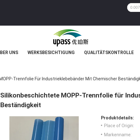
BER UNS
WERKSBESICHTIGUNG
QUALITÄTSKONTROLLE
 MOPP-Trennfolie Für Industrieklebebänder Mit Chemischer Beständigk
Silikonbeschichtete MOPP-Trennfolie für Indu
Beständigkeit
Produktdetails:
Place of Origin:
Markenname: