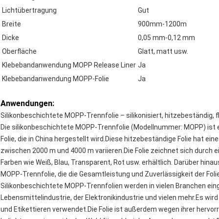
Lichtübertragung
Gut
Breite
900mm-1200m
Dicke
0,05 mm-0,12 mm
Oberfläche
Glatt, matt usw.
Klebebandanwendung MOPP Release Liner
Ja
Klebebandanwendung MOPP-Folie
Ja
Anwendungen:
Silikonbeschichtete MOPP-Trennfolie – silikonisiert, hitzebeständig, f
Die silikonbeschichtete MOPP-Trennfolie (Modellnummer: MOPP) ist e
Folie, die in China hergestellt wird.Diese hitzebeständige Folie hat e
zwischen 2000 m und 4000 m variieren.Die Folie zeichnet sich durch ein
Farben wie Weiß, Blau, Transparent, Rot usw. erhältlich. Darüber hina
MOPP-Trennfolie, die die Gesamtleistung und Zuverlässigkeit der Foli
Silikonbeschichtete MOPP-Trennfolien werden in vielen Branchen einge
Lebensmittelindustrie, der Elektronikindustrie und vielen mehr.Es wi
und Etikettieren verwendet.Die Folie ist außerdem wegen ihrer hervo