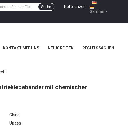
Referenzen
|
Suche
German
KONTAKT MIT UNS
NEUIGKEITEN
RECHTSSACHEN
eit
strieklebebänder mit chemischer
China
Upass