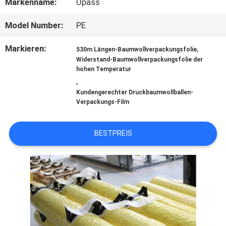
Markenname:
Upass
ÜBER
Model Number:
PE
UNS
Markieren:
,
530m Längen-Baumwollverpackungsfolie
Widerstand-Baumwollverpackungsfolie der
hohen Temperatur
,
WERKSBESICHTIGUNG
Kundengerechter Druckbaumwollballen-
Verpackungs-Film
QUALITÄTSKONTROLLE
BESTPREIS
KONTAKT
MIT
UNS