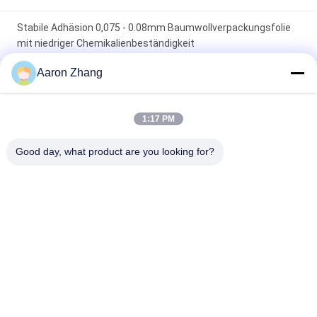
Stabile Adhäsion 0,075 - 0.08mm Baumwollverpackungsfolie
mit niedriger Chemikalienbeständigkeit
Aaron Zhang
PET Baumwollverpackungsfolie mit stabiler Widerstand-
kundengerechtem Drucken der Adhäsions-hohen Temperatur
1:17 PM
PET Baumwollverpackungs-Film 0,075 - 0.08mm Stärke-
geringe Feuchtigkeits-Durchlässigkeit fertigte den Druck
Good day, what product are you looking for?
besonders an
Beliebte Kategorien
Alle
Querverbundfolie
UVfreigabe-Film
Silikonumhüllte 
Mopp-Film
Freigabe-