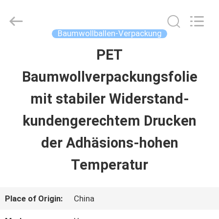
Upass
Material
Technology
(Shanghai)
Baumwollballen-Verpackung
Co.,Ltd..
All
PET
ZU
Rights
Reserved.
Baumwollverpackungsfolie
HAUSE
mit stabiler Widerstand-
PRODUKTE
kundengerechtem Drucken
der Adhäsions-hohen
VIDEOS
Temperatur
VR-
Place of Origin:
China
SHOW