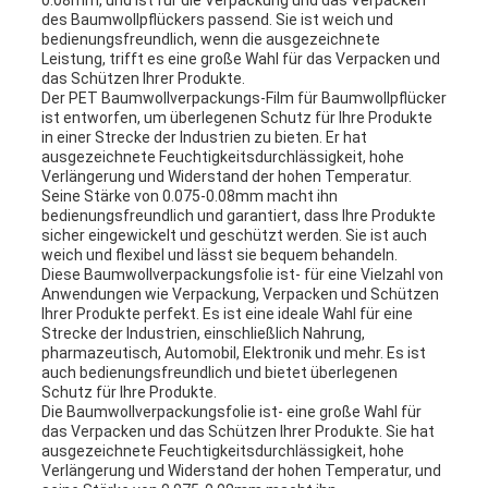
0.08mm, und ist für die Verpackung und das Verpacken
des Baumwollpflückers passend. Sie ist weich und
bedienungsfreundlich, wenn die ausgezeichnete
Leistung, trifft es eine große Wahl für das Verpacken und
das Schützen Ihrer Produkte.
Der PET Baumwollverpackungs-Film für Baumwollpflücker
ist entworfen, um überlegenen Schutz für Ihre Produkte
in einer Strecke der Industrien zu bieten. Er hat
ausgezeichnete Feuchtigkeitsdurchlässigkeit, hohe
Verlängerung und Widerstand der hohen Temperatur.
Seine Stärke von 0.075-0.08mm macht ihn
bedienungsfreundlich und garantiert, dass Ihre Produkte
sicher eingewickelt und geschützt werden. Sie ist auch
weich und flexibel und lässt sie bequem behandeln.
Diese Baumwollverpackungsfolie ist- für eine Vielzahl von
Anwendungen wie Verpackung, Verpacken und Schützen
Ihrer Produkte perfekt. Es ist eine ideale Wahl für eine
Strecke der Industrien, einschließlich Nahrung,
pharmazeutisch, Automobil, Elektronik und mehr. Es ist
auch bedienungsfreundlich und bietet überlegenen
Schutz für Ihre Produkte.
Die Baumwollverpackungsfolie ist- eine große Wahl für
das Verpacken und das Schützen Ihrer Produkte. Sie hat
ausgezeichnete Feuchtigkeitsdurchlässigkeit, hohe
Verlängerung und Widerstand der hohen Temperatur, und