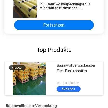
PET Baumwollverpackungsfolie
mit stabiler Widerstand-
kundengerechtem Drucken der
Adhäsions-hohen Temperatur
Fortsetzen
Top Produkte
Baumwollverpackender
Film-Funktionsfilm
MOQ:30000SQM
KONTAKT
Baumwollballen-Verpackung