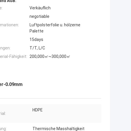
and AGB:
e:
Verkäuflich
negotiable
rmationen:
Luftpolsterfolie u. hölzerne
Palette
15days
ngen:
T/T, L/C
ial-Fähigkeit:
200,000㎡~300,000㎡
ter-0.09mm
HDPE
ial:
ung:
Thermische Masshaltigkeit