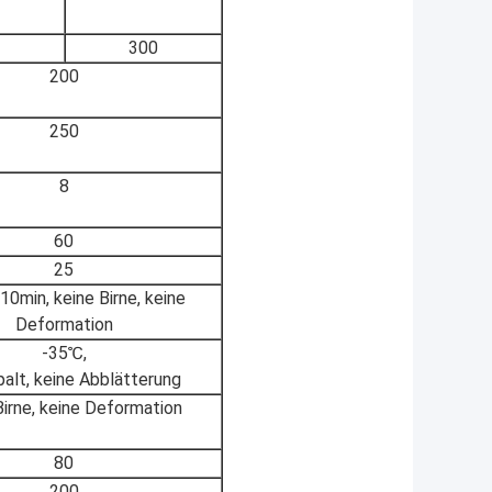
300
200
250
8
60
25
10min, keine Birne, keine
Deformation
-35℃,
palt, keine Abblätterung
Birne, keine Deformation
80
200