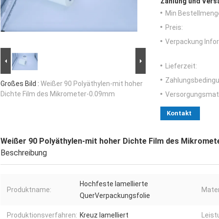
Zahlung und Vers
Min Bestellmeng
Preis:
Verpackung Info
Lieferzeit:
Zahlungsbedingu
Großes Bild :
Weißer 90 Polyäthylen-mit hoher
Dichte Film des Mikrometer-0.09mm
Versorgungsmater
Kontakt
Weißer 90 Polyäthylen-mit hoher Dichte Film des Mikrome
Beschreibung
Hochfeste lamellierte
Produktname:
Mater
QuerVerpackungsfolie
Produktionsverfahren:
Kreuz lamelliert
Leist