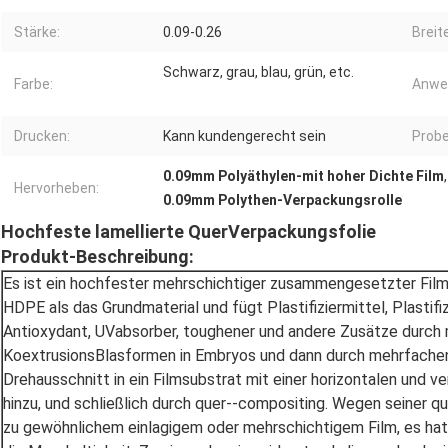
Stärke:
0.09-0.26
Breite
Schwarz, grau, blau, grün, etc.
Farbe:
Anwe
Drucken:
Kann kundengerecht sein
Probe
0.09mm Polyäthylen-mit hoher Dichte Film
Hervorheben:
0.09mm Polythen-Verpackungsrolle
Hochfeste lamellierte QuerVerpackungsfolie
Produkt-Beschreibung:
Es ist ein hochfester mehrschichtiger zusammengesetzter Fil
HDPE als das Grundmaterial und fügt Plastifiziermittel, Plastifizi
Antioxydant, UVabsorber, toughener und andere Zusätze durch
KoextrusionsBlasformen in Embryos und dann durch mehrfach
Drehausschnitt in ein Filmsubstrat mit einer horizontalen und ve
hinzu, und schließlich durch quer--compositing. Wegen seiner qu
zu gewöhnlichem einlagigem oder mehrschichtigem Film, es hat