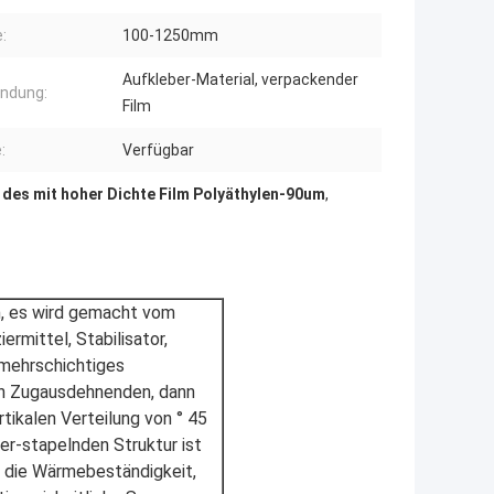
:
100-1250mm
Aufkleber-Material, verpackender
ndung:
Film
:
Verfügbar
,
des mit hoher Dichte Film Polyäthylen-90um
,
m, es wird gemacht vom
ermittel, Stabilisator,
 mehrschichtiges
en Zugausdehnenden, dann
rtikalen Verteilung von ° 45
er-stapelnden Struktur ist
 die Wärmebeständigkeit,