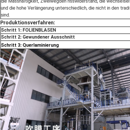
die Masshaltigkeit, Zweiwegden risswiderstand, die wechselsei
und die hohe Verlängerung unterschiedlich, die nicht in den trad
sind.
Produktionsverfahren:
Schritt 1: FOLIENBLASEN
Schritt 2: Gewundener Ausschnitt
Schritt 3: Querlaminierung