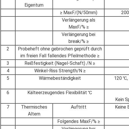
Eigentum
≥ MaxF/(N/50mm)
200
Verlängerung als
MaxF/% ≥
Verlängerung bei
break/% ≥
2
Probeheft ohne gebrochen geprüft durch
im freien Fall fallendes Pfeilmethode ≥
3
Reißfestigkeit (Nagel-Schaft) /N ≥
4
Winkel-Riss Strength/N ≥
5
Wärmebeständigkeit
120 ℃, 
6
Kälteerzeugendes Flexibilität ℃
Kein S
7
Thermisches
Auftritt
Keine 
Altern
Folgendes MaxF/% ≥
Verlängerung bei