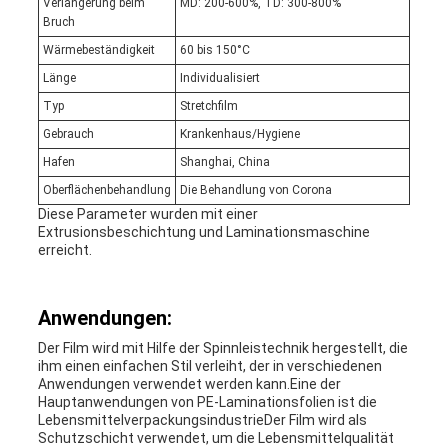
Verlängerung beim
MD: 200-600%, TD: 300-800%
Bruch
Wärmebeständigkeit
60 bis 150°C
Länge
Individualisiert
Typ
Stretchfilm
Gebrauch
Krankenhaus/Hygiene
Hafen
Shanghai, China
Oberflächenbehandlung
Die Behandlung von Corona
Diese Parameter wurden mit einer
Extrusionsbeschichtung und Laminationsmaschine
erreicht.
Anwendungen:
Der Film wird mit Hilfe der Spinnleistechnik hergestellt, die
ihm einen einfachen Stil verleiht, der in verschiedenen
Anwendungen verwendet werden kann.Eine der
Hauptanwendungen von PE-Laminationsfolien ist die
LebensmittelverpackungsindustrieDer Film wird als
Schutzschicht verwendet, um die Lebensmittelqualität