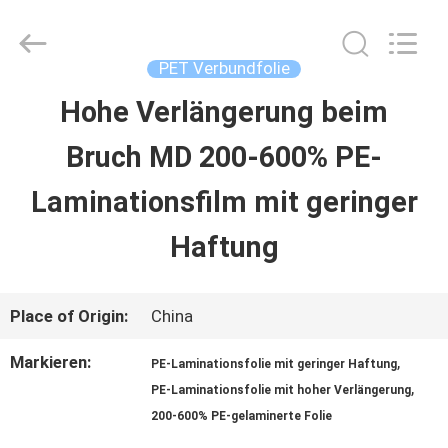
Upass
Material
Technology
(Shanghai)
PET Verbundfolie
Co.,Ltd..
All
Hohe Verlängerung beim
ZU
Rights
Reserved.
Bruch MD 200-600% PE-
HAUSE
Laminationsfilm mit geringer
PRODUKTE
Haftung
VIDEOS
Place of Origin:
China
Markieren:
,
PE-Laminationsfolie mit geringer Haftung
VR-
,
PE-Laminationsfolie mit hoher Verlängerung
SHOW
200-600% PE-gelaminerte Folie