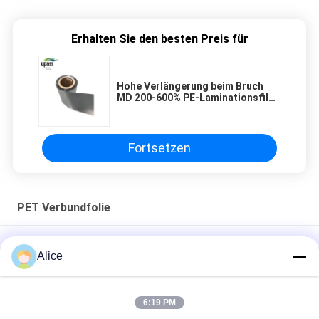
Erhalten Sie den besten Preis für
Hohe Verlängerung beim Bruch
MD 200-600% PE-Laminationsfilm
mit geringer Haftung
Fortsetzen
PET Verbundfolie
Weiß 0.085mm HAUSTIER 85um thermischer Laminierungs-
Alice
Film
45 Mikrometer silberner HDPE 0.045mm Aluminiumfolie-Film
6:19 PM