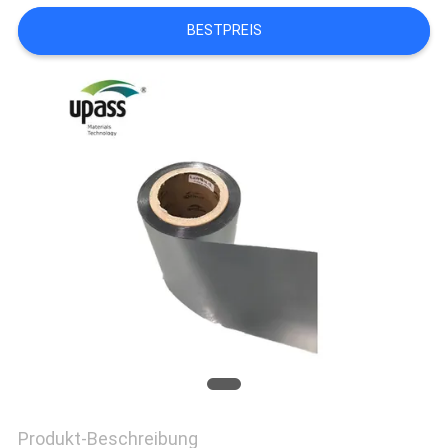
BESTPREIS
ÜBER
UNS
WERKSBESICHTIGUNG
QUALITÄTSKONTROLLE
KONTAKT
MIT
UNS
Produkt-Beschreibung