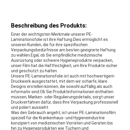
NEUIGKEITEN
Beschreibung des Produkts:
RECHTSSACHEN
Einer der wichtigsten Merkmale unserer PE-
Laminationsfolie ist ihre Haftung.Dies ermöglicht es
unseren Kunden, die für ihre spezifischen
Verpackungsbedürfnisse am besten geeignete Haftung
BLOG
zu wählen.Egal, ob Sie empfindliche medizinische
Ausrüstung oder schwere Hygieneprodukte verpacken,
unser Film hat die Haftfestigkeit, um Ihre Produkte sicher
und geschützt zu halten.
SITEMAP
Unsere PE-Laminationsfolie ist auch mit hochwertigem
Druckwerk ausgestattet, mit dem wir scharfe, klare
Designs erstellen können, die sowohl auffällig als auch
informativ sind.Ob Sie Produktinformationen enthalten
DATENSCHUTZ-
müssen, Marken- oder Regulierungsdetails, sorgt unser
Druckverfahren dafür, dass Ihre Verpackung professionell
und poliert aussieht.
BESTIMMUNGEN
Was den Gebrauch angeht, ist unser PE-Laminationsfilm
speziell für die Krankenhaus- und Hygieneindustrie
konzipiert.von medizinischen Vorräten und Geräten bis
hin zu Hygieneprodukten wie Tüchern und