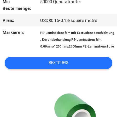
Min
50000 Quadratmeter
Bestellmenge:
ÜBER
Preis:
USD$0.16-0.18/square metre
UNS
Markieren:
PE-Laminationsfilm mit Extrusionsbeschichtung
,
,
Koronabehandlung PE-Laminationsfilm
WERKSBESICHTIGUNG
0.09mmx1250mmx2500mm PE-Laminationsfolie
QUALITÄTSKONTROLLE
BESTPREIS
KONTAKT
MIT
UNS