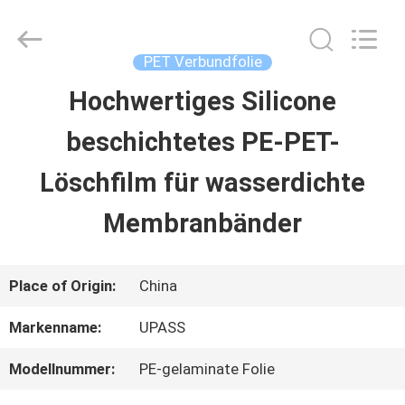
Upass
Material
Technology
(Shanghai)
PET Verbundfolie
Co.,Ltd..
All
Hochwertiges Silicone
ZU
Rights
Reserved.
beschichtetes PE-PET-
HAUSE
Löschfilm für wasserdichte
PRODUKTE
Membranbänder
VIDEOS
Place of Origin:
China
Markenname:
UPASS
VR-
Modellnummer:
PE-gelaminate Folie
SHOW