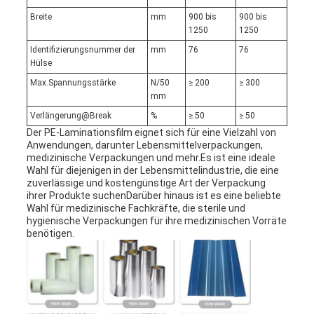
Breite
mm
900 bis
900 bis
1250
1250
Identifizierungsnummer der
mm
76
76
Hülse
Max.Spannungsstärke
N/50
≥ 200
≥ 300
mm
Verlängerung@Break
%
≥ 50
≥ 50
Der PE-Laminationsfilm eignet sich für eine Vielzahl von
Anwendungen, darunter Lebensmittelverpackungen,
medizinische Verpackungen und mehr.Es ist eine ideale
Wahl für diejenigen in der Lebensmittelindustrie, die eine
zuverlässige und kostengünstige Art der Verpackung
ihrer Produkte suchenDarüber hinaus ist es eine beliebte
Wahl für medizinische Fachkräfte, die sterile und
hygienische Verpackungen für ihre medizinischen Vorräte
benötigen.