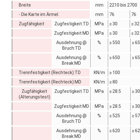
Breite
mm
2210 bis 2700
- Die Karte im Ärmel.
mm
76
76
Zugfähigkeit
Zugfestigkeit:TD
MPa
≥ 30
≥ 32
Zugfestigkeit:MD
MPa
≥ 30
≥ 32
Ausdehnung @
%
≥ 550
≥ 6
Bruch:TD
Ausdehnung @
%
≥ 650
≥ 6
Break:MD
Trennfestigkeit (Rechteck):TD
KN/m
≥ 100
Trennfestigkeit (Rechteck):MD
KN/m
≥ 80
Zugfähigkeit
Zugfestigkeit:TD
MPa
≥ 28.5
≥ 3
(Alterungstest)
Zugfestigkeit:MD
MPa
≥ 28.5
≥ 3
Ausdehnung @
%
≥ 525
≥ 5
Bruch:TD
Ausdehnung @
%
≥ 620
≥ 6
Break:MD