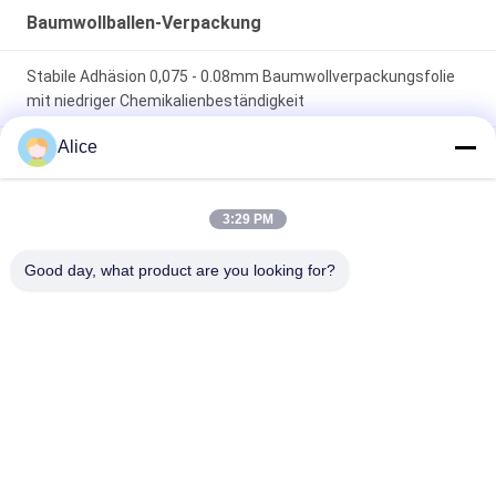
Baumwollballen-Verpackung
Stabile Adhäsion 0,075 - 0.08mm Baumwollverpackungsfolie
mit niedriger Chemikalienbeständigkeit
Alice
PET Baumwollverpackungsfolie mit stabiler Widerstand-
kundengerechtem Drucken der Adhäsions-hohen Temperatur
3:29 PM
PET Baumwollverpackungs-Film 0,075 - 0.08mm Stärke-
geringe Feuchtigkeits-Durchlässigkeit fertigte den Druck
Good day, what product are you looking for?
besonders an
Beliebte Kategorien
Alle
Querverbundfolie
UVfreigabe-Film
Silikonumhüllte 