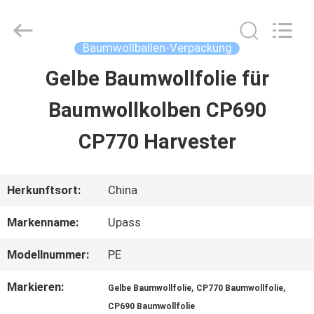
Upass
Material
Technology
(Shanghai)
Baumwollballen-Verpackung
Co.,Ltd..
All
Gelbe Baumwollfolie für
ZU
Rights
Reserved.
Baumwollkolben CP690
HAUSE
CP770 Harvester
PRODUKTE
Herkunftsort:
China
VIDEOS
Markenname:
Upass
Modellnummer:
PE
VR-
Markieren:
,
,
Gelbe Baumwollfolie
CP770 Baumwollfolie
SHOW
CP690 Baumwollfolie