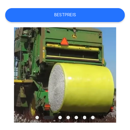
ÜBER
BESTPREIS
UNS
WERKSBESICHTIGUNG
QUALITÄTSKONTROLLE
KONTAKT
MIT
UNS