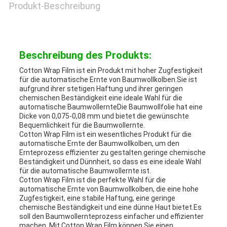
Produkt-Beschreibung
NEUIGKEITEN
RECHTSSACHEN
Beschreibung des Produkts:
Cotton Wrap Film ist ein Produkt mit hoher Zugfestigkeit
für die automatische Ernte von Baumwollkolben.Sie ist
aufgrund ihrer stetigen Haftung und ihrer geringen
BLOG
chemischen Beständigkeit eine ideale Wahl für die
automatische BaumwollernteDie Baumwollfolie hat eine
Dicke von 0,075-0,08 mm und bietet die gewünschte
Bequemlichkeit für die Baumwollernte.
SITEMAP
Cotton Wrap Film ist ein wesentliches Produkt für die
automatische Ernte der Baumwollkolben, um den
Ernteprozess effizienter zu gestalten.geringe chemische
Beständigkeit und Dünnheit, so dass es eine ideale Wahl
DATENSCHUTZ-
für die automatische Baumwollernte ist.
Cotton Wrap Film ist die perfekte Wahl für die
automatische Ernte von Baumwollkolben, die eine hohe
BESTIMMUNGEN
Zugfestigkeit, eine stabile Haftung, eine geringe
chemische Beständigkeit und eine dünne Haut bietet.Es
soll den Baumwollernteprozess einfacher und effizienter
machen. Mit Cotton Wrap Film können Sie einen