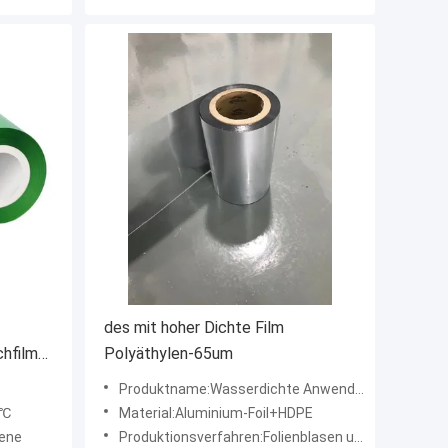
des mit hoher Dichte Film
hfilm
Polyäthylen-65um
änder
Produktname:Wasserdichte Anwendungs-Aluminiumfolie und HDPE Verbundfolie
0℃
Material:Aluminium-Foil+HDPE
ene
Produktionsverfahren:Folienblasen und lamelliert