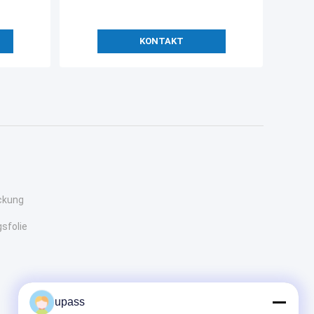
KONTAKT
ckung
sfolie
upass