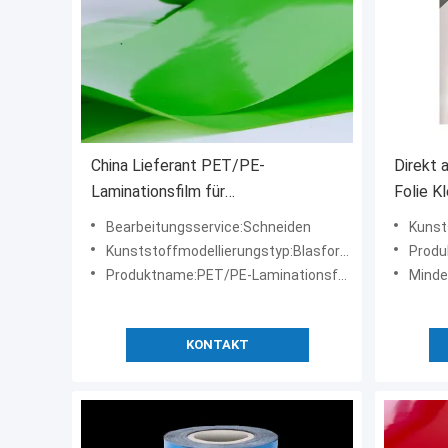
China Lieferant PET/PE-
Direkt 
Laminationsfilm für
Folie K
Lebensmittelverpackungen
Bearbeitungsservice:Schneiden
Kunsts
Kunststoffmodellierungstyp:Blasformen
Produ
Produktname:PET/PE-Laminationsfolie
Mindes
KONTAKT