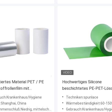
iertes Material PET / PE
Hochwertiges Silicone
offrollenfilm mit
beschichtetes PE-PET-Lösc
uellem Logo-Design Druck
für wasserdichte Membranb
uch:Krankenhaus/Hygiene
Techniken:spunlace
offverpackungsrollen
:Shanghai, China
Wärmebeständigkeit:60-15
nschluß:Niedrig, mittelschwer oder hoch
Gebrauch:Krankenhaus/Hygi