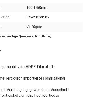
:
100-1250mm
ndung:
Etikettendruck
:
Verfügbar
Beständige Queruvverbundfolie
,
k
m, gemacht vom HDPE-Film als die
melliert durch importiertes laminational
asst: Verdrängung, gewundener Ausschnitt,
r entwickelt, um das hochwertigste