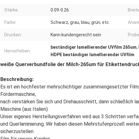
Stärke:
0.09-0.26
Breite
Farbe:
Schwarz, grau, blau, grün, etc.
Anwe
Drucken:
Kann kundengerecht sein
Probe
beständiger lamellierender UVfilm 265um
,
Hervorheben:
HDPE beständiger lamellierender UVfilm
weiße Querverbundfolie der Milch-265um für Etikettendruc
Beschreibung:
Es ist ein hochfester mehrschichtiger zusammengesetzter Fil
Fördermaschine,
nach verstärken Sie sich und Drehausschnitt, dann schließlich la
Maschine (aus Italien).
Unser eigenes Herstellungsverfahren wird aus 3 Schritten verf
und Querlaminierung. Wir haben diesen Mehrstufenprozeß weite
sicherzustellen
Film für unsere Kunden.