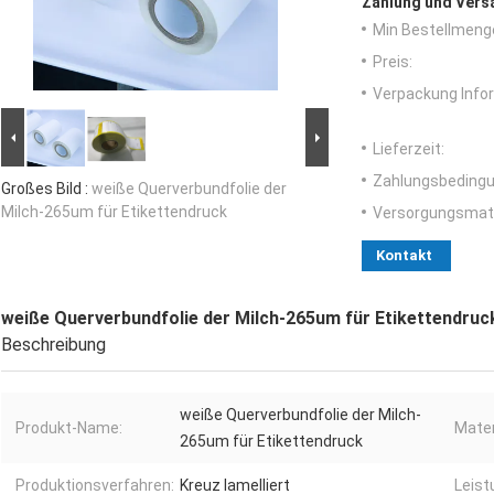
Zahlung und Vers
Min Bestellmeng
Preis:
Verpackung Info
Lieferzeit:
Zahlungsbedingu
Großes Bild :
weiße Querverbundfolie der
Milch-265um für Etikettendruck
Versorgungsmater
Kontakt
weiße Querverbundfolie der Milch-265um für Etikettendruc
Beschreibung
weiße Querverbundfolie der Milch-
Produkt-Name:
Mater
265um für Etikettendruck
Produktionsverfahren:
Kreuz lamelliert
Leist