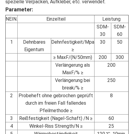
spezielle Verpacken, Aufkleber, etc. verwendet.
Parameter:
NEIN.
Einzelteil
Leistung
SDM-
SDM-
30
60
1
Dehnbares
Dehnfestigkeit/Mpa
30
50
Eigentum
≥
≥ MaxF/(N/50mm)
200
300
Verlängerung als
200
MaxF/% ≥
Verlängerung bei
250
break/% ≥
2
Probeheft ohne gebrochen geprüft
8
durch im freien Fall fallendes
Pfeilmethode ≥
3
Reißfestigkeit (Nagel-Schaft) /N ≥
60
4
Winkel-Riss Strength/N ≥
25
5
Wärmebeständigkeit
120 ℃, 10min,