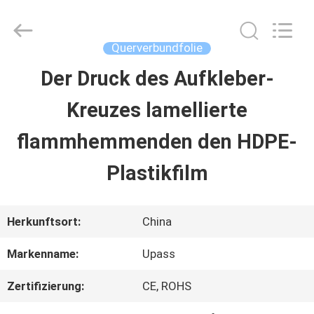
Upass
Material
Technology
(Shanghai)
Querverbundfolie
Co.,Ltd..
All
Der Druck des Aufkleber-
ZU
Rights
Reserved.
Kreuzes lamellierte
HAUSE
flammhemmenden den HDPE-
PRODUKTE
Plastikfilm
VIDEOS
Herkunftsort:
China
Markenname:
Upass
VR-
Zertifizierung:
CE, ROHS
SHOW