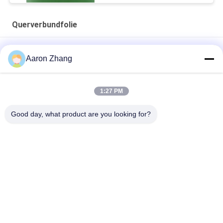
Querverbundfolie
weiße Querverbundfolie der Milch-265um für Etikettendruck
Aaron Zhang
Der Druck des Aufkleber-Kreuzes lamellierte
flammhemmenden den HDPE-Plastikfilm
1:27 PM
0.26mm Widerstand-Polyäthylen-schützender Film Riss-
Good day, what product are you looking for?
260um
Beliebte Kategorien
Alle
Querverbundfolie
UVfreigabe-Film
Silikonumhüllte 
Mopp-Film