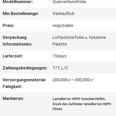
Modellnummer:
Querverbundfolie
ÜBER
Min Bestellmenge:
Verkäuflich
UNS
Preis:
negotiable
Verpackung
Luftpolsterfolie u. hölzerne
WERKSBESICHTIGUNG
Informationen:
Palette
Lieferzeit:
15days
QUALITÄTSKONTROLLE
Zahlungsbedingungen:
T/T, L/C
Versorgungsmaterial-
200,000㎡~300,000㎡
KONTAKT
Fähigkeit:
MIT
Markieren:
,
Lamellierter HDPE-Querplastikfilm
Druck des Aufkleber lamellierten HDPE-
UNS
Filmes
,