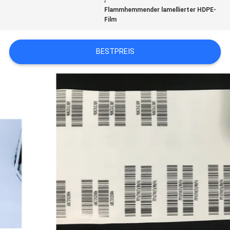
Flammhemmender lamellierter HDPE-
NEUIGKEITEN
Film
BESTPREIS
RECHTSSACHEN
BLOG
SITEMAP
DATENSCHUTZ-
BESTIMMUNGEN