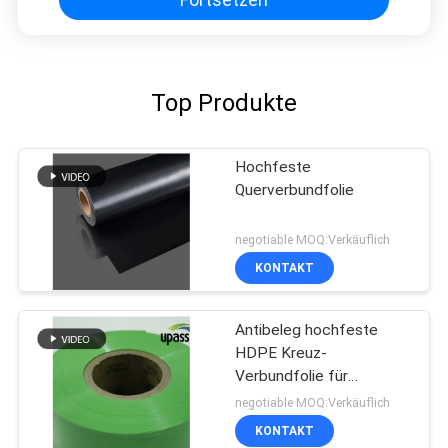
Top Produkte
Hochfeste
Querverbundfolie
negotiable MOQ:Verkäuflich
KONTAKT
Antibeleg hochfeste
HDPE Kreuz-
Verbundfolie für
wasserdichte
negotiable MOQ:Verkäuflich
Membranen
KONTAKT