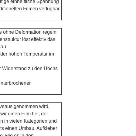
itige einheitliche Spannung
ditionellen Filmen verfügbar
e ohne Deformation regeln
struktur löst effektiv das
Bau
 der hohen Temperatur im
r Widerstand zu den Hochs
unterbrochener
niveaus genommen wird.
ir einen Film her, der
n in vielen Kategorien und
its einen Umbau, Aufkleber
e, wie es in den