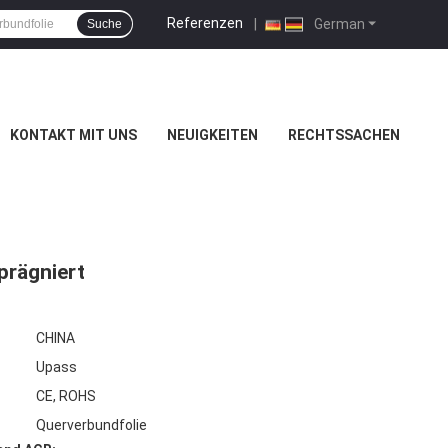
Referenzen
|
German
Suche
KONTAKT MIT UNS
NEUIGKEITEN
RECHTSSACHEN
prägniert
CHINA
Upass
CE, ROHS
Querverbundfolie