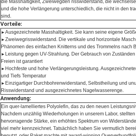
die Masshaltigkeit, Zweiwegden risswiderstand, die wechselse
und die hohe Verlängerung unterschiedlich, die nicht in den tra
sind.
Vorteile:
Ausgezeichnete Masshaltigkeit. Sie kann seine eigene Größ
►
Zweiwegrisswiderstand. Die vertikale und horizontale Maschen
►
Phänomen des einfachen Knitterns und des Trommelns nach 
Leistung gegen UV-Strahlung. Der Gebrauch von Zuständen
►
Freien ist garantiert
Hochfeste und hohe Verlängerungsleistung. Ausgezeichnete
►
und Tiefs Temperatur
Einzigartiger Durchbohrenwiderstand, Selbstheilung und un
►
Risswiderstand und ausgezeichnetes Nagelwasserenge.
Anwendung:
Ein quer-lamelliertes Polyolefin, das zu den neuen Leistungs
Nachdem unzählig Wiederholungen in unserem Labor, stellten w
hervorragende Stärke, ein erhöhtes Spektrum von Widerstände
viel mehr kennzeichnet. Tatsächlich haben Sie vermutlich bere
benutzt, oder Paket machte mit award-winning Querverbundfoli