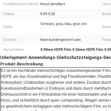
Produktionsverfahren:
Kreuz lamelliert
Leist
Stärke:
0.09-0.26
Breite
Schwarz, grau, blau, grün, etc.
Farbe:
Anwe
Drucken:
Kann kundengerecht sein
Probe
Hervorheben:
0.09mm HDPE Film
,
0.26mm HDPE Film
,
0.0
Uderlayment-Anwendungs-Gleitschutzsteigungs-Dec
Produkt-Beschreibung:
Es ist ein hochfester mehrschichtiger zusammengesetzter Film
HDPE als das Grundmaterial und fügt Plastifiziermittel, Plastifizi
Antioxydant, UVabsorber, toughener und andere Zusätze durc
KoextrusionsBlasformen in Embryos und dann durch mehrfa
Drehausschnitt in ein Filmsubstrat mit einer horizontalen und v
hinzu, und schließlich durch quer--compositing. Wegen seiner q
zu gewöhnlichem einlagigem oder mehrschichtigem Film, es h