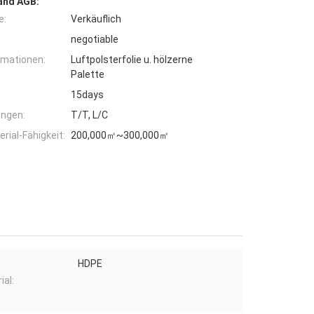
and AGB:
e:
Verkäuflich
negotiable
rmationen:
Luftpolsterfolie u. hölzerne
Palette
15days
ngen:
T/T, L/C
ial-Fähigkeit:
200,000㎡~300,000㎡
HDPE
ial: