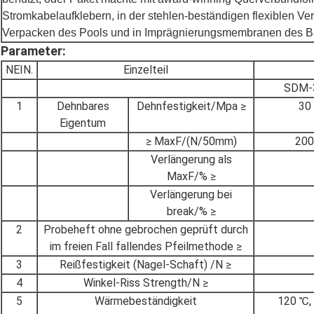
Stromkabelaufklebern, in der stehlen-beständigen flexiblen V
Verpacken des Pools und in Imprägnierungsmembranen des B
Parameter:
NEIN.
Einzelteil
SDM-
1
Dehnbares
Dehnfestigkeit/Mpa ≥
30
Eigentum
≥ MaxF/(N/50mm)
200
Verlängerung als
MaxF/% ≥
Verlängerung bei
break/% ≥
2
Probeheft ohne gebrochen geprüft durch
im freien Fall fallendes Pfeilmethode ≥
3
Reißfestigkeit (Nagel-Schaft) /N ≥
4
Winkel-Riss Strength/N ≥
5
Wärmebeständigkeit
120 ℃, 