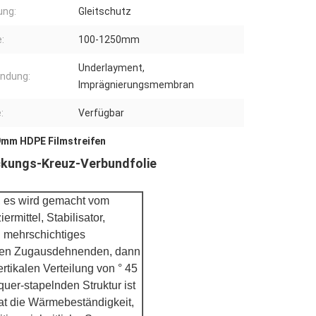
ung:
Gleitschutz
:
100-1250mm
Underlayment,
ndung:
Imprägnierungsmembran
:
Verfügbar
9mm HDPE Filmstreifen
kungs-Kreuz-Verbundfolie
, es wird gemacht vom
ermittel, Stabilisator,
h mehrschichtiges
chen Zugausdehnenden, dann
ertikalen Verteilung von ° 45
uer-stapelnden Struktur ist
at die Wärmebeständigkeit,